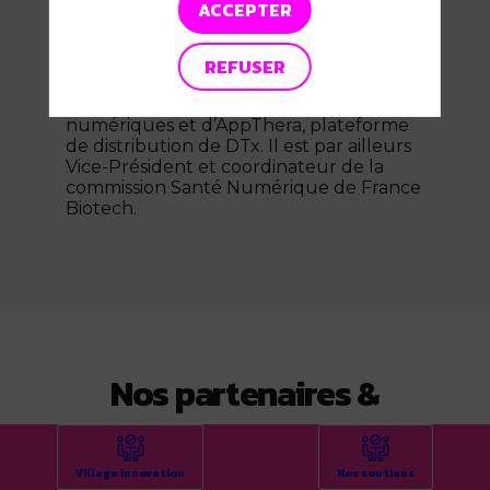
ACCEPTER
Stéphane a fondé 4 entreprises en 15 ans
dans le conseil digital, le saas, les
marketplaces et la santé numérique. Il
REFUSER
est co-fondateur d'Agora Health, startup
studio dédié aux dispositifs médicaux
numériques et d’AppThera, plateforme
de distribution de DTx. Il est par ailleurs
Vice-Président et coordinateur de la
commission Santé Numérique de France
Nos partenaires &
sponsors
Village innovation
Nos soutiens
Ils soutiennent et contribuent à la