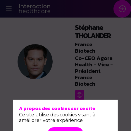
Stéphane
THOLANDER
France
Biotech
Co-CEO Agora
ST
Health - Vice -
Président
France
Biotech
A propos des cookies sur ce site
Ce site utilise des cookies visant à
améliorer votre expérience.
Description