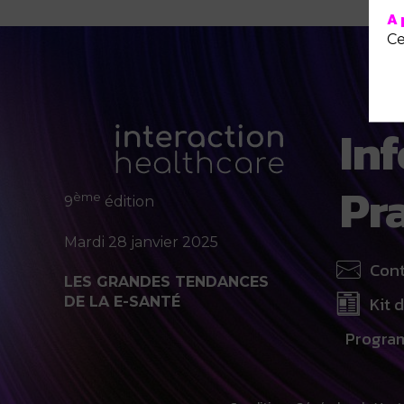
A 
Ce
In
Pr
ème
9
édition
Mardi 28 janvier 2025
Con
LES GRANDES TENDANCES
Kit 
DE LA E-SANTÉ
Progr