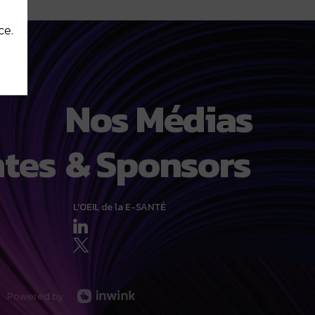
ce.
Nos Médias
tes
& Sponsors
L'OEIL de la E-SANTÉ
Powered by