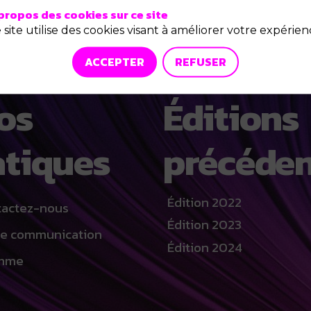
propos des cookies sur ce site
 site utilise des cookies visant à améliorer votre expérien
ACCEPTER
REFUSER
fos
Éditions
atiques
précéden
Édition 2022
tactez-nous
Édition 2023
de communication
Édition 2024
amme